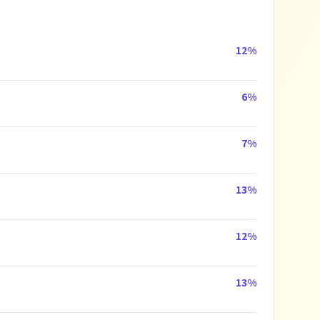
12
%
6
%
7
%
13
%
12
%
13
%