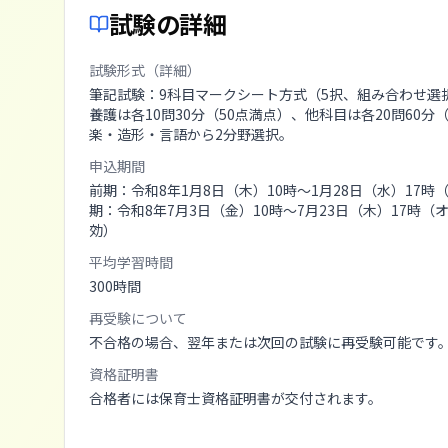
試験の詳細
試験形式（詳細）
筆記試験：9科目マークシート方式（5択、組み合わせ選
養護は各10問30分（50点満点）、他科目は各20問60分
楽・造形・言語から2分野選択。
申込期間
前期：令和8年1月8日（木）10時〜1月28日（水）17
期：令和8年7月3日（金）10時〜7月23日（木）17時
効）
平均学習時間
300
時間
再受験について
不合格の場合、翌年または次回の試験に再受験可能です
資格証明書
合格者には保育士資格証明書が交付されます。