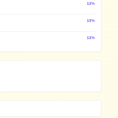
12
%
13
%
12
%