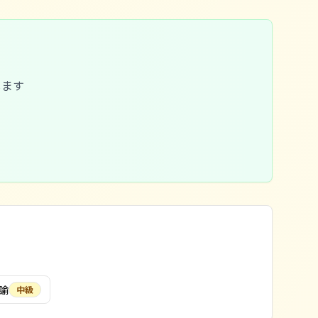
します
諭
中級