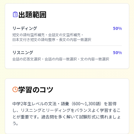
出題範囲
リーディング
50
%
短文の語句空所補充
・
会話文の文空所補充
・
日本文付き短文の語句整序
・
長文の内容一致選択
リスニング
50
%
会話の応答文選択
・
会話の内容一致選択
・
文の内容一致選択
学習のコツ
中学2年生レベルの文法・語彙（600〜1,300語）を習得
し、リスニングとリーディングをバランスよく学習するこ
とが重要です。過去問を多く解いて試験形式に慣れましょ
う。