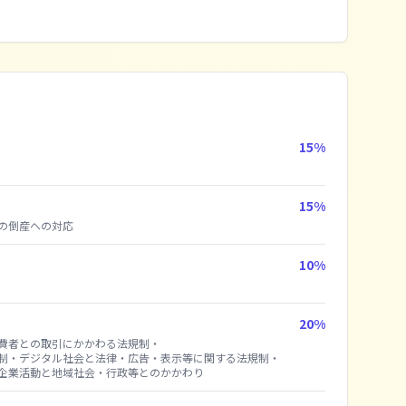
15
%
15
%
の倒産への対応
10
%
20
%
費者との取引にかかわる法規制
・
制
・
デジタル社会と法律
・
広告・表示等に関する法規制
・
企業活動と地域社会・行政等とのかかわり