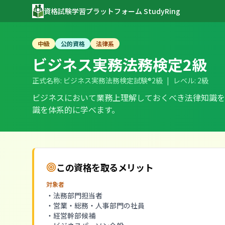
資格試験学習プラットフォーム StudyRing
中級
公的資格
法律系
ビジネス実務法務検定2級
正式名称:
ビジネス実務法務検定試験®2級
|
レベル:
2級
ビジネスにおいて業務上理解しておくべき法律知識を
識を体系的に学べます。
この資格を取るメリット
対象者
・法務部門担当者
・営業・総務・人事部門の社員
・経営幹部候補