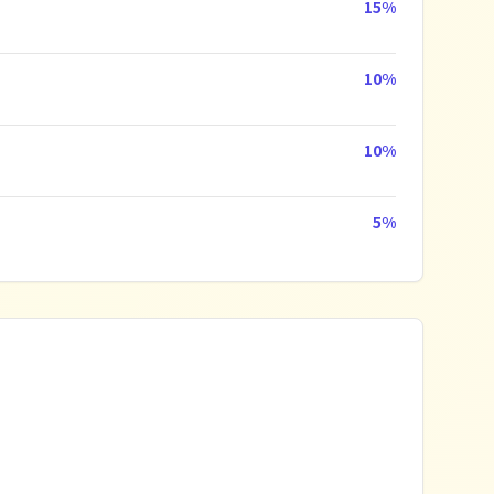
15
%
10
%
10
%
5
%