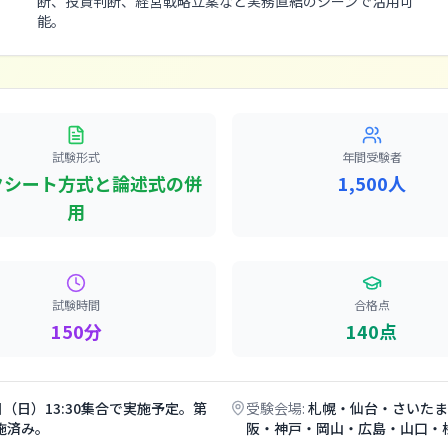
断、投資判断、経営戦略立案など実務直結のシーンで活用可
能。
試験形式
年間受験者
クシート方式と論述式の併
1,500人
用
試験時間
合格点
150分
140点
日（日）13:30集合で実施予定。第
受験会場:
札幌・仙台・さいたま
実施済み。
阪・神戸・岡山・広島・山口・