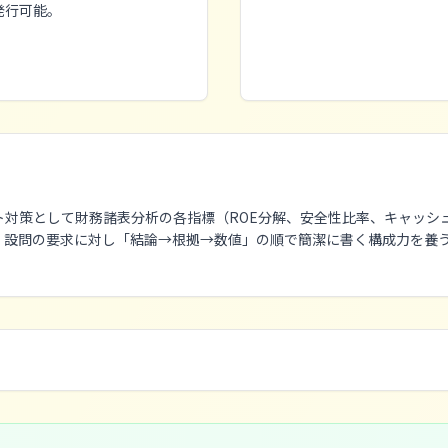
発行可能。
ト対策として財務諸表分析の各指標（ROE分解、安全性比率、キャッシ
設問の要求に対し「結論→根拠→数値」の順で簡潔に書く構成力を養う。