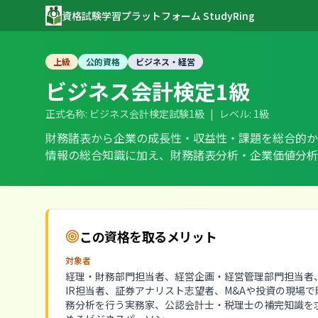
資格試験学習プラットフォーム StudyRing
上級
公的資格
ビジネス・経営
ビジネス会計検定1級
正式名称:
ビジネス会計検定試験1級
|
レベル:
1級
財務諸表から企業の成長性・収益性・課題を総合的か
情報の総合知識に加え、財務諸表分析・企業価値分析
この資格を取るメリット
対象者
経理・財務部門担当者、経営企画・経営管理部門担当者
IR担当者、証券アナリスト志望者、M&Aや投資の現場で
務分析を行う実務家、公認会計士・税理士の補完知識を