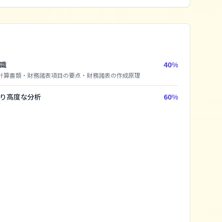
識
40
%
計算書類
・
財務諸表項目の要点
・
財務諸表の作成原理
り高度な分析
60
%