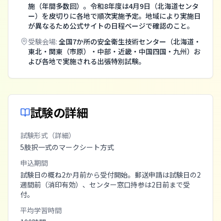
施（年間多数回）。令和8年度は4月9日（北海道センタ
ー）を皮切りに各地で順次実施予定。地域により実施日
が異なるため公式サイトの日程ページで確認のこと。
受験会場:
全国7か所の安全衛生技術センター（北海道・
東北・関東（市原）・中部・近畿・中国四国・九州）お
よび各地で実施される出張特別試験。
試験の詳細
試験形式（詳細）
5肢択一式のマークシート方式
申込期間
試験日の概ね2か月前から受付開始。郵送申請は試験日の2
週間前（消印有効）、センター窓口持参は2日前まで受
付。
平均学習時間