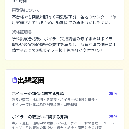
100
時間
再受験について
不合格でも回数制限なく再受験可能。各地のセンターで毎
月実施されているため、短期間での再挑戦がしやすい。
資格証明書
学科試験合格後、ボイラー実技講習の修了またはボイラー
取扱いの実務経験等の要件を満たし、都道府県労働局に申
請することで2級ボイラー技士免許証が交付される。
出題範囲
ボイラーの構造に関する知識
25
%
熱及び蒸気・水に関する基礎
・
ボイラーの種類と構造
・
ボイラーの附属品及び附属装置
・
自動制御
ボイラーの取扱いに関する知識
25
%
点火・運転・運転中の取扱い・停止
・
ボイラー水の管理・ブロー
・
附属品・附属装置の取扱い
・
保全・点検・障害とその対策