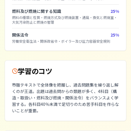
燃料及び燃焼に関する知識
25
%
燃料の種類と性質
・
燃焼方式及び燃焼装置
・
通風・換気と燃焼室
・
大気汚染防止と燃焼の管理
関係法令
25
%
労働安全衛生法・関係政省令
・
ボイラー及び圧力容器安全規則
学習のコツ
市販テキストで全体像を把握し、過去問題集を繰り返し解
くのが王道。出題は過去問からの類題が多く、4科目（構
造・取扱い・燃料及び燃焼・関係法令）をバランスよく学
習する。各科目40％未満で足切りのため苦手科目を作らな
いことが重要。