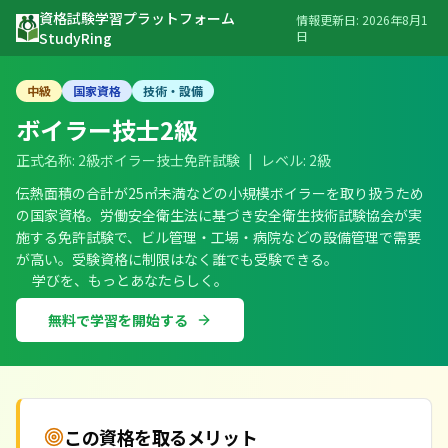
資格試験学習プラットフォーム
情報更新日:
2026年8月1
日
StudyRing
中級
国家資格
技術・設備
ボイラー技士2級
正式名称:
2級ボイラー技士免許試験
|
レベル:
2級
伝熱面積の合計が25㎡未満などの小規模ボイラーを取り扱うため
の国家資格。労働安全衛生法に基づき安全衛生技術試験協会が実
施する免許試験で、ビル管理・工場・病院などの設備管理で需要
が高い。受験資格に制限はなく誰でも受験できる。
学びを、もっとあなたらしく。
無料で学習を開始する
この資格を取るメリット